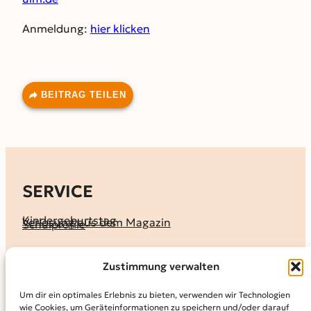
Anmeldung:
hier klicken
BEITRAG TEILEN
SERVICE
Kindergeburtstag
Verlosung aus dem Magazin
Schulprofile
KALENDER
Zustimmung verwalten
Ferienprogramme
Termine melden
Terminkalender
Um dir ein optimales Erlebnis zu bieten, verwenden wir Technologien
wie Cookies, um Geräteinformationen zu speichern und/oder darauf