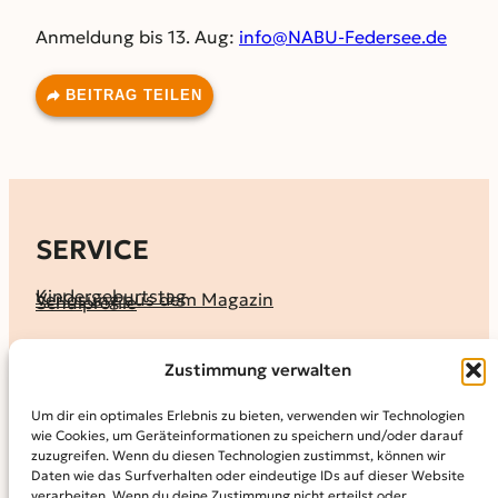
Anmeldung bis 13. Aug:
info@NABU-Federsee.de
BEITRAG TEILEN
SERVICE
Kindergeburtstag
Verlosung aus dem Magazin
Schulprofile
KALENDER
Zustimmung verwalten
Ferienprogramme
Termine melden
Terminkalender
Um dir ein optimales Erlebnis zu bieten, verwenden wir Technologien
wie Cookies, um Geräteinformationen zu speichern und/oder darauf
MAGAZIN
zuzugreifen. Wenn du diesen Technologien zustimmst, können wir
Daten wie das Surfverhalten oder eindeutige IDs auf dieser Website
KidS-Ausgaben online lesen
Abonnement
verarbeiten. Wenn du deine Zustimmung nicht erteilst oder