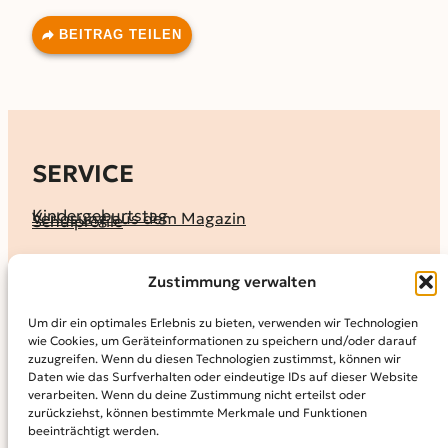
BEITRAG TEILEN
SERVICE
Kindergeburtstag
Verlosung aus dem Magazin
Schulprofile
KALENDER
Zustimmung verwalten
Ferienprogramme
Termine melden
Terminkalender
Um dir ein optimales Erlebnis zu bieten, verwenden wir Technologien
wie Cookies, um Geräteinformationen zu speichern und/oder darauf
MAGAZIN
zuzugreifen. Wenn du diesen Technologien zustimmst, können wir
Daten wie das Surfverhalten oder eindeutige IDs auf dieser Website
KidS-Ausgaben online lesen
Abonnement
verarbeiten. Wenn du deine Zustimmung nicht erteilst oder
Archiv
zurückziehst, können bestimmte Merkmale und Funktionen
beeinträchtigt werden.
INFO