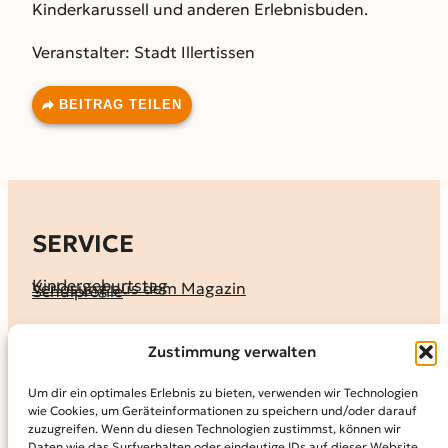
Kinderkarussell und anderen Erlebnisbuden.
Veranstalter: Stadt Illertissen
BEITRAG TEILEN
SERVICE
Kindergeburtstag
Verlosung aus dem Magazin
Schulprofile
KALENDER
Zustimmung verwalten
Ferienprogramme
Termine melden
Terminkalender
Um dir ein optimales Erlebnis zu bieten, verwenden wir Technologien
wie Cookies, um Geräteinformationen zu speichern und/oder darauf
MAGAZIN
zuzugreifen. Wenn du diesen Technologien zustimmst, können wir
Daten wie das Surfverhalten oder eindeutige IDs auf dieser Website