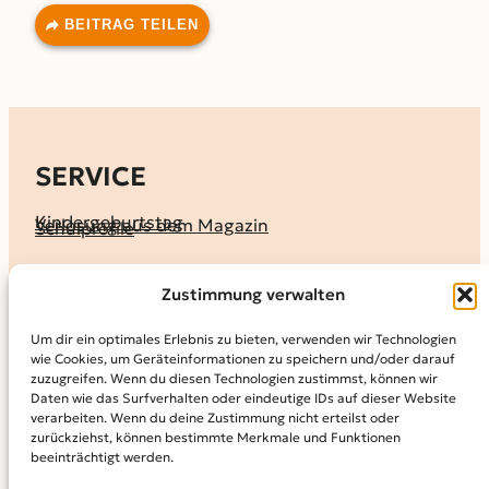
BEITRAG TEILEN
SERVICE
Kindergeburtstag
Verlosung aus dem Magazin
Schulprofile
KALENDER
Zustimmung verwalten
Ferienprogramme
Termine melden
Terminkalender
Um dir ein optimales Erlebnis zu bieten, verwenden wir Technologien
wie Cookies, um Geräteinformationen zu speichern und/oder darauf
MAGAZIN
zuzugreifen. Wenn du diesen Technologien zustimmst, können wir
Daten wie das Surfverhalten oder eindeutige IDs auf dieser Website
KidS-Ausgaben online lesen
Abonnement
verarbeiten. Wenn du deine Zustimmung nicht erteilst oder
Archiv
zurückziehst, können bestimmte Merkmale und Funktionen
beeinträchtigt werden.
INFO