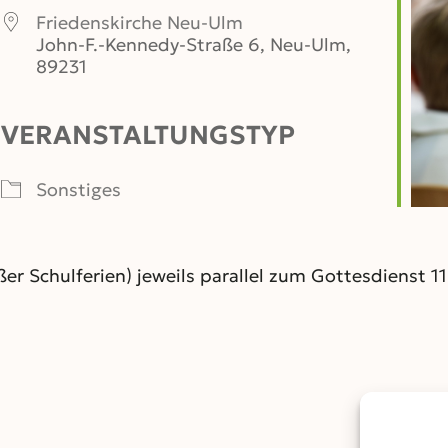
Friedenskirche Neu-Ulm
John-F.-Kennedy-Straße 6, Neu-Ulm,
89231
VERANSTALTUNGSTYP
er
iCalendar
Office 365
Sonstiges
ßer Schulferien) jeweils parallel zum Gottesdienst 11