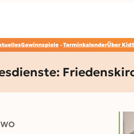
ktuelles
Gewinnspiele
Terminkalender
Über Kid
sdienste: Friedenskir
WO