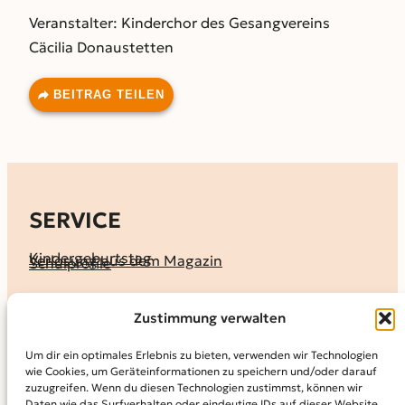
Veranstalter: Kinderchor des Gesangvereins
Cäcilia Donaustetten
BEITRAG TEILEN
SERVICE
Kindergeburtstag
Verlosung aus dem Magazin
Schulprofile
KALENDER
Zustimmung verwalten
Ferienprogramme
Termine melden
Terminkalender
Um dir ein optimales Erlebnis zu bieten, verwenden wir Technologien
wie Cookies, um Geräteinformationen zu speichern und/oder darauf
MAGAZIN
zuzugreifen. Wenn du diesen Technologien zustimmst, können wir
Daten wie das Surfverhalten oder eindeutige IDs auf dieser Website