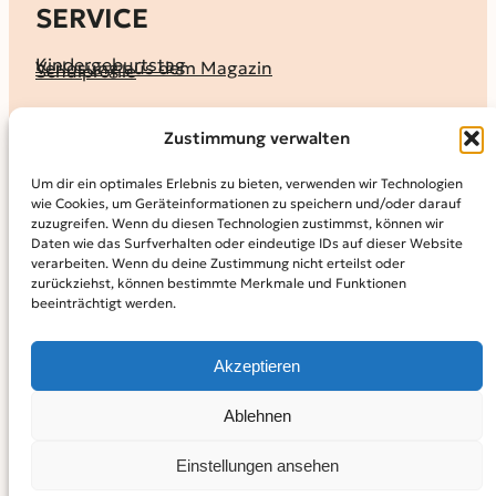
SERVICE
Kindergeburtstag
Verlosung aus dem Magazin
Schulprofile
KALENDER
Zustimmung verwalten
Ferienprogramme
Termine melden
Terminkalender
Um dir ein optimales Erlebnis zu bieten, verwenden wir Technologien
wie Cookies, um Geräteinformationen zu speichern und/oder darauf
MAGAZIN
zuzugreifen. Wenn du diesen Technologien zustimmst, können wir
Daten wie das Surfverhalten oder eindeutige IDs auf dieser Website
KidS-Ausgaben online lesen
Abonnement
verarbeiten. Wenn du deine Zustimmung nicht erteilst oder
Archiv
zurückziehst, können bestimmte Merkmale und Funktionen
beeinträchtigt werden.
INFO
Kontakt
Mediadaten
Über KidS
Akzeptieren
Kooperationspartner
Datenschutz­erklärung
Impressum
Cookie-Richtlinie (EU)
© 2024
Kinder in der Stadt.
Powered by
WordPress,
Theme:
Ablehnen
Raft by Otter.
Einstellungen ansehen
Facebook
Instagram
YouTube