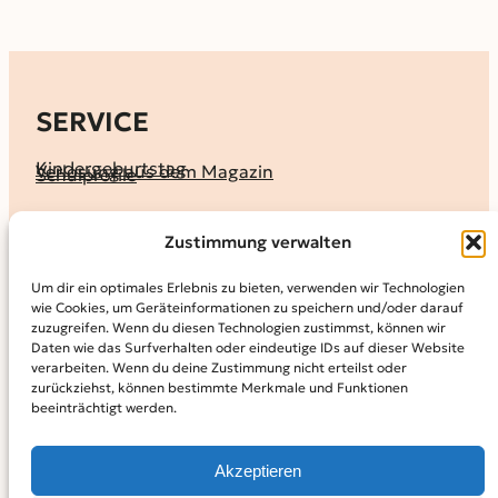
SERVICE
Kindergeburtstag
Verlosung aus dem Magazin
Schulprofile
KALENDER
Zustimmung verwalten
Ferienprogramme
Termine melden
Terminkalender
Um dir ein optimales Erlebnis zu bieten, verwenden wir Technologien
wie Cookies, um Geräteinformationen zu speichern und/oder darauf
MAGAZIN
zuzugreifen. Wenn du diesen Technologien zustimmst, können wir
Daten wie das Surfverhalten oder eindeutige IDs auf dieser Website
KidS-Ausgaben online lesen
Abonnement
verarbeiten. Wenn du deine Zustimmung nicht erteilst oder
Archiv
zurückziehst, können bestimmte Merkmale und Funktionen
beeinträchtigt werden.
INFO
Kontakt
Mediadaten
Über KidS
Akzeptieren
Kooperationspartner
Datenschutz­erklärung
Impressum
Cookie-Richtlinie (EU)