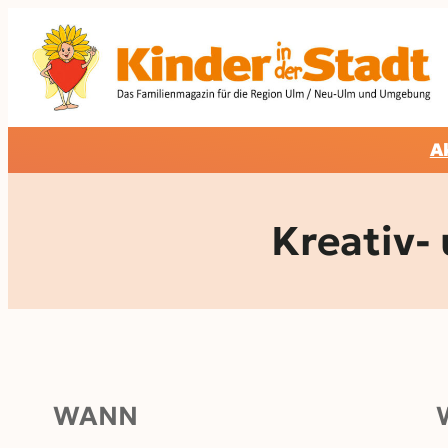
Zum
Inhalt
springen
A
Kreativ-
WANN