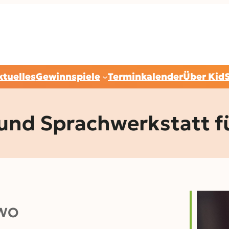
ktuelles
Gewinnspiele
Terminkalender
Über Kid
 und Sprachwerkstatt f
WO