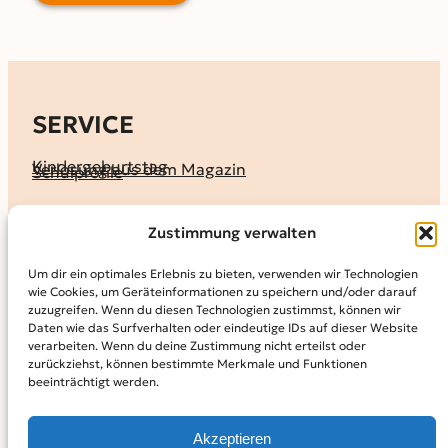
SERVICE
Kindergeburtstag
Verlosung aus dem Magazin
Schulprofile
KALENDER
Zustimmung verwalten
Ferienprogramme
Termine melden
Terminkalender
Um dir ein optimales Erlebnis zu bieten, verwenden wir Technologien
wie Cookies, um Geräteinformationen zu speichern und/oder darauf
MAGAZIN
zuzugreifen. Wenn du diesen Technologien zustimmst, können wir
Daten wie das Surfverhalten oder eindeutige IDs auf dieser Website
KidS-Ausgaben online lesen
Abonnement
verarbeiten. Wenn du deine Zustimmung nicht erteilst oder
Archiv
zurückziehst, können bestimmte Merkmale und Funktionen
beeinträchtigt werden.
INFO
Kontakt
Mediadaten
Über KidS
Akzeptieren
Kooperationspartner
Datenschutz­erklärung