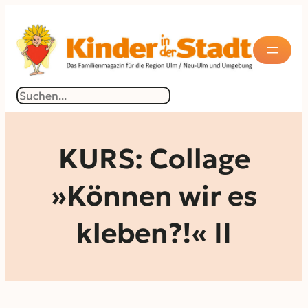
Zum
Inhalt
springen
Suchen
KURS: Collage
»Können wir es
kleben?!« II