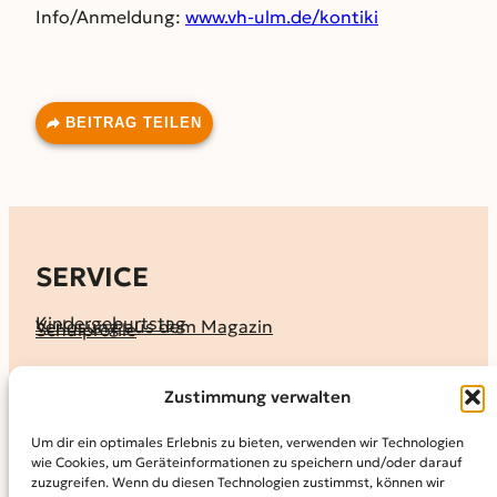
Info/Anmeldung:
www.vh-ulm.de/kontiki
BEITRAG TEILEN
SERVICE
Kindergeburtstag
Verlosung aus dem Magazin
Schulprofile
KALENDER
Zustimmung verwalten
Ferienprogramme
Termine melden
Terminkalender
Um dir ein optimales Erlebnis zu bieten, verwenden wir Technologien
wie Cookies, um Geräteinformationen zu speichern und/oder darauf
MAGAZIN
zuzugreifen. Wenn du diesen Technologien zustimmst, können wir