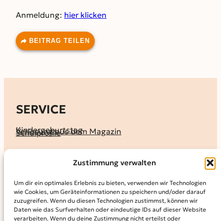
Anmeldung:
hier klicken
BEITRAG TEILEN
SERVICE
Kindergeburtstag
Verlosung aus dem Magazin
Schulprofile
KALENDER
Zustimmung verwalten
Ferienprogramme
Termine melden
Terminkalender
Um dir ein optimales Erlebnis zu bieten, verwenden wir Technologien
wie Cookies, um Geräteinformationen zu speichern und/oder darauf
MAGAZIN
zuzugreifen. Wenn du diesen Technologien zustimmst, können wir
Daten wie das Surfverhalten oder eindeutige IDs auf dieser Website
KidS-Ausgaben online lesen
Abonnement
verarbeiten. Wenn du deine Zustimmung nicht erteilst oder
Archiv