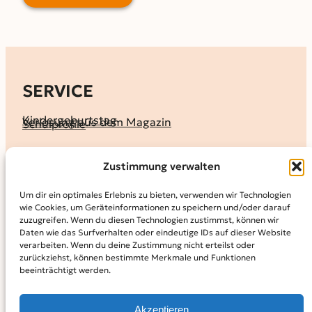
SERVICE
Kindergeburtstag
Verlosung aus dem Magazin
Schulprofile
KALENDER
Zustimmung verwalten
Ferienprogramme
Termine melden
Terminkalender
Um dir ein optimales Erlebnis zu bieten, verwenden wir Technologien
wie Cookies, um Geräteinformationen zu speichern und/oder darauf
MAGAZIN
zuzugreifen. Wenn du diesen Technologien zustimmst, können wir
Daten wie das Surfverhalten oder eindeutige IDs auf dieser Website
KidS-Ausgaben online lesen
Abonnement
verarbeiten. Wenn du deine Zustimmung nicht erteilst oder
Archiv
zurückziehst, können bestimmte Merkmale und Funktionen
beeinträchtigt werden.
INFO
Kontakt
Mediadaten
Über KidS
Akzeptieren