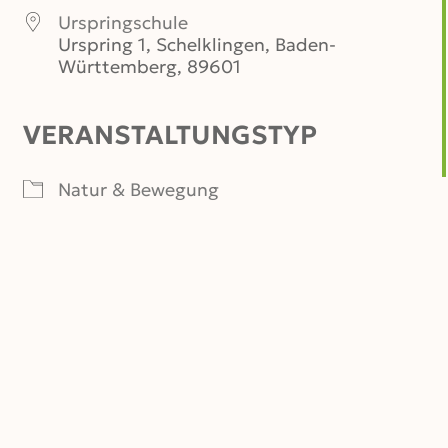
Urspringschule
Urspring 1, Schelklingen, Baden-
Württemberg, 89601
VERANSTALTUNGSTYP
er
iCalendar
Office 365
Natur & Bewegung