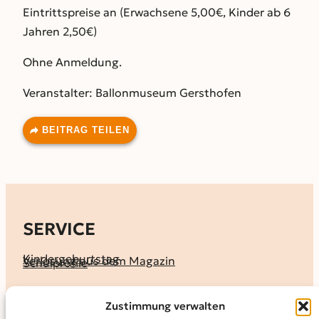
Eintrittspreise an (Erwachsene 5,00€, Kinder ab 6
Jahren 2,50€)
Ohne Anmeldung.
Veranstalter: Ballonmuseum Gersthofen
BEITRAG TEILEN
SERVICE
Kindergeburtstag
Verlosung aus dem Magazin
Schulprofile
KALENDER
Zustimmung verwalten