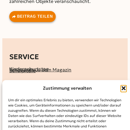
zahlreichen Objekte veranschaulicht.
BEITRAG TEILEN
SERVICE
Kindergeburtstag
Verlosung aus dem Magazin
Schulprofile
KALENDER
Zustimmung verwalten
Ferienprogramme
Termine melden
Terminkalender
Um dir ein optimales Erlebnis zu bieten, verwenden wir Technologien
wie Cookies, um Geräteinformationen zu speichern und/oder darauf
MAGAZIN
zuzugreifen. Wenn du diesen Technologien zustimmst, können wir
Daten wie das Surfverhalten oder eindeutige IDs auf dieser Website
KidS-Ausgaben online lesen
Abonnement
verarbeiten. Wenn du deine Zustimmung nicht erteilst oder
Archiv
zurückziehst, können bestimmte Merkmale und Funktionen