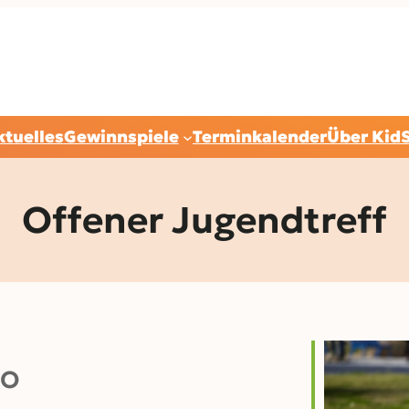
ktuelles
Gewinnspiele
Terminkalender
Über Kid
Offener Jugendtreff
O