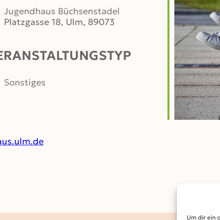
Jugendhaus Büchsenstadel
Platzgasse 18, Ulm, 89073
ERANSTALTUNGSTYP
er
iCalendar
Office 365
Sonstiges
us.ulm.de
Um dir ein 