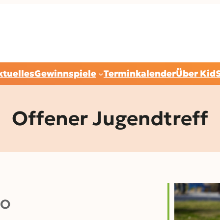
ktuelles
Gewinnspiele
Terminkalender
Über Kid
Offener Jugendtreff
O