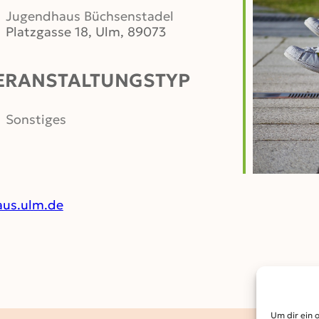
Jugendhaus Büchsenstadel
Platzgasse 18, Ulm, 89073
ERANSTALTUNGSTYP
er
iCalendar
Office 365
Sonstiges
us.ulm.de
Um dir ein 