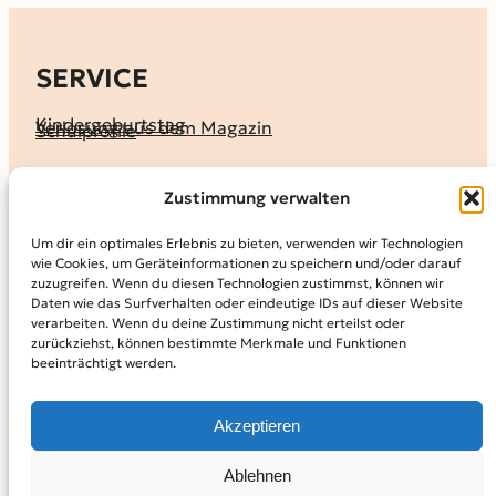
SERVICE
Kindergeburtstag
Verlosung aus dem Magazin
Schulprofile
KALENDER
Zustimmung verwalten
Ferienprogramme
Termine melden
Terminkalender
Um dir ein optimales Erlebnis zu bieten, verwenden wir Technologien
wie Cookies, um Geräteinformationen zu speichern und/oder darauf
MAGAZIN
zuzugreifen. Wenn du diesen Technologien zustimmst, können wir
Daten wie das Surfverhalten oder eindeutige IDs auf dieser Website
KidS-Ausgaben online lesen
Abonnement
verarbeiten. Wenn du deine Zustimmung nicht erteilst oder
Archiv
zurückziehst, können bestimmte Merkmale und Funktionen
beeinträchtigt werden.
INFO
Kontakt
Mediadaten
Über KidS
Akzeptieren
Kooperationspartner
Datenschutz­erklärung
Impressum
Cookie-Richtlinie (EU)
© 2024
Kinder in der Stadt.
Powered by
WordPress,
Theme:
Ablehnen
Raft by Otter.