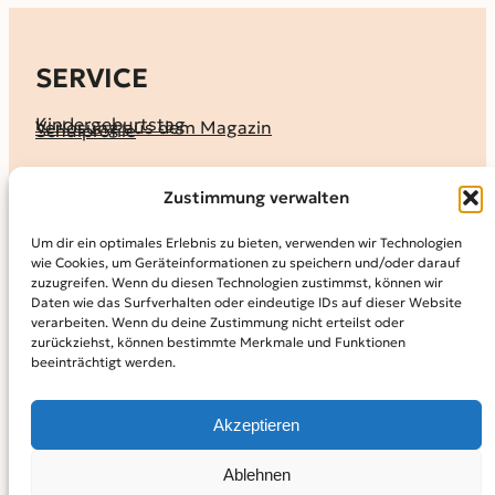
SERVICE
Kindergeburtstag
Verlosung aus dem Magazin
Schulprofile
KALENDER
Zustimmung verwalten
Ferienprogramme
Termine melden
Terminkalender
Um dir ein optimales Erlebnis zu bieten, verwenden wir Technologien
wie Cookies, um Geräteinformationen zu speichern und/oder darauf
MAGAZIN
zuzugreifen. Wenn du diesen Technologien zustimmst, können wir
Daten wie das Surfverhalten oder eindeutige IDs auf dieser Website
KidS-Ausgaben online lesen
Abonnement
verarbeiten. Wenn du deine Zustimmung nicht erteilst oder
Archiv
zurückziehst, können bestimmte Merkmale und Funktionen
beeinträchtigt werden.
INFO
Kontakt
Mediadaten
Über KidS
Akzeptieren
Kooperationspartner
Datenschutz­erklärung
Impressum
Cookie-Richtlinie (EU)
© 2024
Kinder in der Stadt.
Powered by
WordPress,
Theme:
Ablehnen
Raft by Otter.