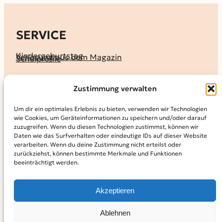
SERVICE
Kindergeburtstag
Verlosung aus dem Magazin
Schulprofile
KALENDER
Zustimmung verwalten
Ferienprogramme
Termine melden
Terminkalender
Um dir ein optimales Erlebnis zu bieten, verwenden wir Technologien
wie Cookies, um Geräteinformationen zu speichern und/oder darauf
MAGAZIN
zuzugreifen. Wenn du diesen Technologien zustimmst, können wir
Daten wie das Surfverhalten oder eindeutige IDs auf dieser Website
KidS-Ausgaben online lesen
Abonnement
verarbeiten. Wenn du deine Zustimmung nicht erteilst oder
Archiv
zurückziehst, können bestimmte Merkmale und Funktionen
beeinträchtigt werden.
INFO
Kontakt
Mediadaten
Über KidS
Akzeptieren
Kooperationspartner
Datenschutz­erklärung
Impressum
Cookie-Richtlinie (EU)
© 2024
Kinder in der Stadt.
Powered by
WordPress,
Theme:
Ablehnen
Raft by Otter.