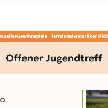
ktuelles
Gewinnspiele
Terminkalender
Über Kid
Offener Jugendtreff
O