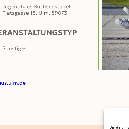
Jugendhaus Büchsenstadel
Platzgasse 18, Ulm, 89073
ERANSTALTUNGSTYP
er
iCalendar
Office 365
Sonstiges
us.ulm.de
Um dir ein 