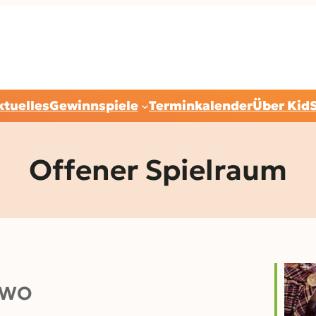
ktuelles
Gewinnspiele
Terminkalender
Über Kid
Offener Spielraum
WO