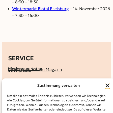
– 8:30 – 18:30
Wintermarkt Biotal Eselsburg
– 14. November 2026
– 7:30 – 16:00
SERVICE
Kindergeburtstag
Verlosung aus dem Magazin
Schulprofile
KALENDER
Zustimmung verwalten
Ferienprogramme
Termine melden
Terminkalender
Um dir ein optimales Erlebnis zu bieten, verwenden wir Technologien
wie Cookies, um Geräteinformationen zu speichern und/oder darauf
MAGAZIN
zuzugreifen. Wenn du diesen Technologien zustimmst, können wir
Daten wie das Surfverhalten oder eindeutige IDs auf dieser Website