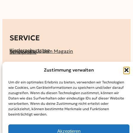
SERVICE
Kindergeburtstag
Verlosung aus dem Magazin
Schulprofile
KALENDER
Zustimmung verwalten
Ferienprogramme
Termine melden
Terminkalender
Um dir ein optimales Erlebnis zu bieten, verwenden wir Technologien
wie Cookies, um Geräteinformationen zu speichern und/oder darauf
MAGAZIN
zuzugreifen. Wenn du diesen Technologien zustimmst, können wir
Daten wie das Surfverhalten oder eindeutige IDs auf dieser Website
KidS-Ausgaben online lesen
Abonnement
verarbeiten. Wenn du deine Zustimmung nicht erteilst oder
Archiv
zurückziehst, können bestimmte Merkmale und Funktionen
beeinträchtigt werden.
INFO
Kontakt
Mediadaten
Über KidS
Akzeptieren
Kooperationspartner