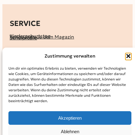
SERVICE
Kindergeburtstag
Verlosung aus dem Magazin
Schulprofile
KALENDER
Zustimmung verwalten
Ferienprogramme
Termine melden
Terminkalender
Um dir ein optimales Erlebnis zu bieten, verwenden wir Technologien
wie Cookies, um Geräteinformationen zu speichern und/oder darauf
MAGAZIN
zuzugreifen. Wenn du diesen Technologien zustimmst, können wir
Daten wie das Surfverhalten oder eindeutige IDs auf dieser Website
KidS-Ausgaben online lesen
Abonnement
verarbeiten. Wenn du deine Zustimmung nicht erteilst oder
Archiv
zurückziehst, können bestimmte Merkmale und Funktionen
beeinträchtigt werden.
INFO
Kontakt
Mediadaten
Über KidS
Akzeptieren
Kooperationspartner
Datenschutz­erklärung
Impressum
Cookie-Richtlinie (EU)
© 2024
Kinder in der Stadt.
Powered by
WordPress,
Theme:
Ablehnen
Raft by Otter.