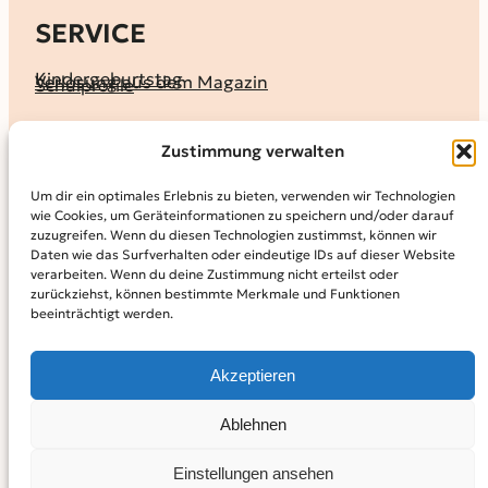
SERVICE
Kindergeburtstag
Verlosung aus dem Magazin
Schulprofile
KALENDER
Zustimmung verwalten
Ferienprogramme
Termine melden
Terminkalender
Um dir ein optimales Erlebnis zu bieten, verwenden wir Technologien
wie Cookies, um Geräteinformationen zu speichern und/oder darauf
MAGAZIN
zuzugreifen. Wenn du diesen Technologien zustimmst, können wir
Daten wie das Surfverhalten oder eindeutige IDs auf dieser Website
KidS-Ausgaben online lesen
Abonnement
verarbeiten. Wenn du deine Zustimmung nicht erteilst oder
Archiv
zurückziehst, können bestimmte Merkmale und Funktionen
beeinträchtigt werden.
INFO
Kontakt
Mediadaten
Über KidS
Akzeptieren
Kooperationspartner
Datenschutz­erklärung
Impressum
Cookie-Richtlinie (EU)
© 2024
Kinder in der Stadt.
Powered by
WordPress,
Theme:
Ablehnen
Raft by Otter.
Einstellungen ansehen