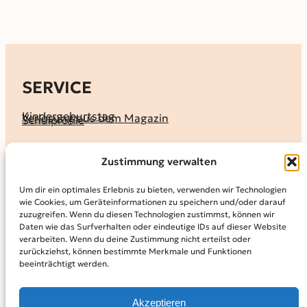
SERVICE
Kindergeburtstag
Verlosung aus dem Magazin
Schulprofile
KALENDER
Zustimmung verwalten
Ferienprogramme
Termine melden
Terminkalender
Um dir ein optimales Erlebnis zu bieten, verwenden wir Technologien
wie Cookies, um Geräteinformationen zu speichern und/oder darauf
MAGAZIN
zuzugreifen. Wenn du diesen Technologien zustimmst, können wir
Daten wie das Surfverhalten oder eindeutige IDs auf dieser Website
KidS-Ausgaben online lesen
Abonnement
verarbeiten. Wenn du deine Zustimmung nicht erteilst oder
Archiv
zurückziehst, können bestimmte Merkmale und Funktionen
beeinträchtigt werden.
INFO
Kontakt
Mediadaten
Über KidS
Akzeptieren
Kooperationspartner