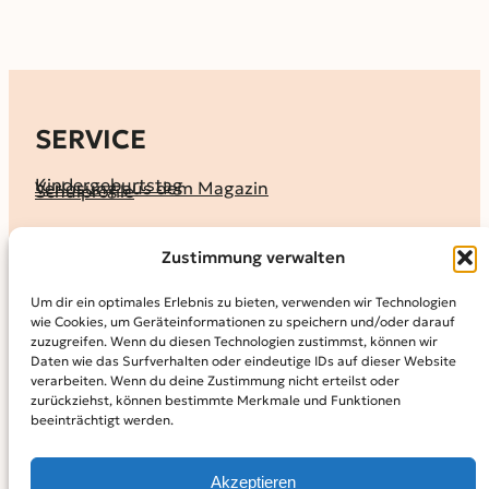
SERVICE
Kindergeburtstag
Verlosung aus dem Magazin
Schulprofile
KALENDER
Zustimmung verwalten
Ferienprogramme
Termine melden
Terminkalender
Um dir ein optimales Erlebnis zu bieten, verwenden wir Technologien
wie Cookies, um Geräteinformationen zu speichern und/oder darauf
MAGAZIN
zuzugreifen. Wenn du diesen Technologien zustimmst, können wir
Daten wie das Surfverhalten oder eindeutige IDs auf dieser Website
KidS-Ausgaben online lesen
Abonnement
verarbeiten. Wenn du deine Zustimmung nicht erteilst oder
Archiv
zurückziehst, können bestimmte Merkmale und Funktionen
beeinträchtigt werden.
INFO
Kontakt
Mediadaten
Über KidS
Akzeptieren
Kooperationspartner