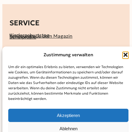
SERVICE
Kindergeburtstag
Verlosung aus dem Magazin
Schulprofile
KALENDER
Zustimmung verwalten
Ferienprogramme
Termine melden
Terminkalender
Um dir ein optimales Erlebnis zu bieten, verwenden wir Technologien
wie Cookies, um Geräteinformationen zu speichern und/oder darauf
MAGAZIN
zuzugreifen. Wenn du diesen Technologien zustimmst, können wir
Daten wie das Surfverhalten oder eindeutige IDs auf dieser Website
KidS-Ausgaben online lesen
Abonnement
verarbeiten. Wenn du deine Zustimmung nicht erteilst oder
Archiv
zurückziehst, können bestimmte Merkmale und Funktionen
beeinträchtigt werden.
INFO
Kontakt
Mediadaten
Über KidS
Akzeptieren
Kooperationspartner
Datenschutz­erklärung
Impressum
Cookie-Richtlinie (EU)
© 2024
Kinder in der Stadt.
Powered by
WordPress,
Theme:
Ablehnen
Raft by Otter.