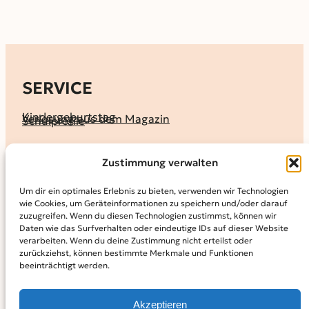
SERVICE
Kindergeburtstag
Verlosung aus dem Magazin
Schulprofile
KALENDER
Zustimmung verwalten
Ferienprogramme
Termine melden
Terminkalender
Um dir ein optimales Erlebnis zu bieten, verwenden wir Technologien
wie Cookies, um Geräteinformationen zu speichern und/oder darauf
MAGAZIN
zuzugreifen. Wenn du diesen Technologien zustimmst, können wir
Daten wie das Surfverhalten oder eindeutige IDs auf dieser Website
KidS-Ausgaben online lesen
Abonnement
verarbeiten. Wenn du deine Zustimmung nicht erteilst oder
Archiv
zurückziehst, können bestimmte Merkmale und Funktionen
beeinträchtigt werden.
INFO
Kontakt
Mediadaten
Über KidS
Akzeptieren
Kooperationspartner