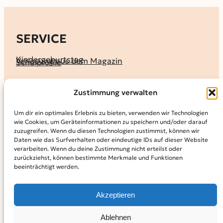
SERVICE
Kindergeburtstag
Verlosung aus dem Magazin
Schulprofile
KALENDER
Zustimmung verwalten
Ferienprogramme
Termine melden
Terminkalender
Um dir ein optimales Erlebnis zu bieten, verwenden wir Technologien
wie Cookies, um Geräteinformationen zu speichern und/oder darauf
MAGAZIN
zuzugreifen. Wenn du diesen Technologien zustimmst, können wir
Daten wie das Surfverhalten oder eindeutige IDs auf dieser Website
KidS-Ausgaben online lesen
Abonnement
verarbeiten. Wenn du deine Zustimmung nicht erteilst oder
Archiv
zurückziehst, können bestimmte Merkmale und Funktionen
beeinträchtigt werden.
INFO
Kontakt
Mediadaten
Über KidS
Akzeptieren
Kooperationspartner
Datenschutz­erklärung
Impressum
Cookie-Richtlinie (EU)
© 2024
Kinder in der Stadt.
Powered by
WordPress,
Theme:
Ablehnen
Raft by Otter.