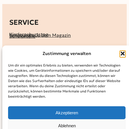
SERVICE
Kindergeburtstag
Verlosung aus dem Magazin
Schulprofile
KALENDER
Zustimmung verwalten
Ferienprogramme
Termine melden
Terminkalender
Um dir ein optimales Erlebnis zu bieten, verwenden wir Technologien
wie Cookies, um Geräteinformationen zu speichern und/oder darauf
MAGAZIN
zuzugreifen. Wenn du diesen Technologien zustimmst, können wir
Daten wie das Surfverhalten oder eindeutige IDs auf dieser Website
KidS-Ausgaben online lesen
Abonnement
verarbeiten. Wenn du deine Zustimmung nicht erteilst oder
Archiv
zurückziehst, können bestimmte Merkmale und Funktionen
beeinträchtigt werden.
INFO
Kontakt
Mediadaten
Über KidS
Akzeptieren
Kooperationspartner
Datenschutz­erklärung
Impressum
Cookie-Richtlinie (EU)
© 2024
Kinder in der Stadt.
Powered by
WordPress,
Theme:
Ablehnen
Raft by Otter.