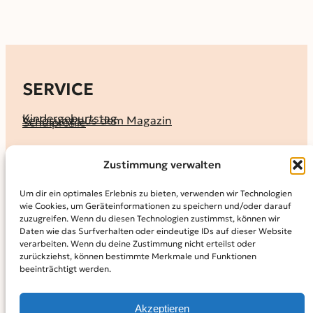
SERVICE
Kindergeburtstag
Verlosung aus dem Magazin
Schulprofile
KALENDER
Zustimmung verwalten
Ferienprogramme
Termine melden
Terminkalender
Um dir ein optimales Erlebnis zu bieten, verwenden wir Technologien
wie Cookies, um Geräteinformationen zu speichern und/oder darauf
MAGAZIN
zuzugreifen. Wenn du diesen Technologien zustimmst, können wir
Daten wie das Surfverhalten oder eindeutige IDs auf dieser Website
KidS-Ausgaben online lesen
Abonnement
verarbeiten. Wenn du deine Zustimmung nicht erteilst oder
Archiv
zurückziehst, können bestimmte Merkmale und Funktionen
beeinträchtigt werden.
INFO
Kontakt
Mediadaten
Über KidS
Akzeptieren
Kooperationspartner