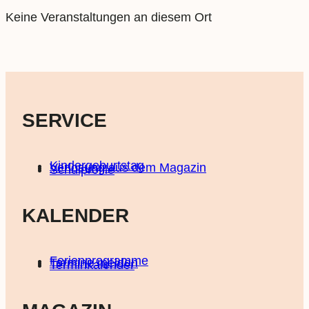
Keine Veranstaltungen an diesem Ort
SERVICE
Kindergeburtstag
Verlosung aus dem Magazin
Schulprofile
KALENDER
Ferienprogramme
Termine melden
Terminkalender