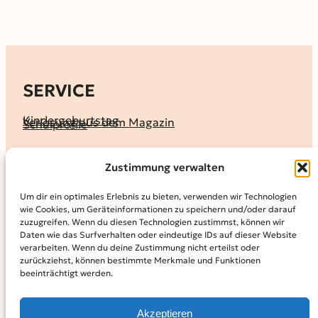
SERVICE
Kindergeburtstag
Verlosung aus dem Magazin
Schulprofile
KALENDER
Zustimmung verwalten
Ferienprogramme
Termine melden
Terminkalender
Um dir ein optimales Erlebnis zu bieten, verwenden wir Technologien
wie Cookies, um Geräteinformationen zu speichern und/oder darauf
MAGAZIN
zuzugreifen. Wenn du diesen Technologien zustimmst, können wir
Daten wie das Surfverhalten oder eindeutige IDs auf dieser Website
KidS-Ausgaben online lesen
Abonnement
verarbeiten. Wenn du deine Zustimmung nicht erteilst oder
Archiv
zurückziehst, können bestimmte Merkmale und Funktionen
beeinträchtigt werden.
INFO
Kontakt
Mediadaten
Über KidS
Akzeptieren
Kooperationspartner