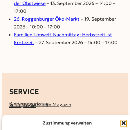
der Obstwiese
– 13. September 2026 – 14:00 –
17:00
26. Roggenburger Öko-Markt
– 19. September
2026 – 10:00 – 17:00
Familien-Umwelt-Nachmittag: Herbstzeit ist
Erntezeit
– 27. September 2026 – 14:00 – 17:00
SERVICE
Kindergeburtstag
Verlosung aus dem Magazin
Schulprofile
KALENDER
Zustimmung verwalten
Ferienprogramme