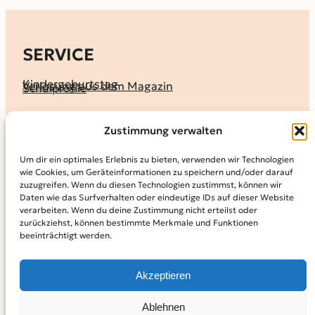
SERVICE
Kindergeburtstag
Verlosung aus dem Magazin
Schulprofile
KALENDER
Zustimmung verwalten
Ferienprogramme
Termine melden
Terminkalender
Um dir ein optimales Erlebnis zu bieten, verwenden wir Technologien
wie Cookies, um Geräteinformationen zu speichern und/oder darauf
MAGAZIN
zuzugreifen. Wenn du diesen Technologien zustimmst, können wir
Daten wie das Surfverhalten oder eindeutige IDs auf dieser Website
KidS-Ausgaben online lesen
Abonnement
verarbeiten. Wenn du deine Zustimmung nicht erteilst oder
Archiv
zurückziehst, können bestimmte Merkmale und Funktionen
beeinträchtigt werden.
INFO
Kontakt
Mediadaten
Über KidS
Akzeptieren
Kooperationspartner
Datenschutz­erklärung
Impressum
Cookie-Richtlinie (EU)
© 2024
Kinder in der Stadt.
Powered by
WordPress,
Theme:
Ablehnen
Raft by Otter.