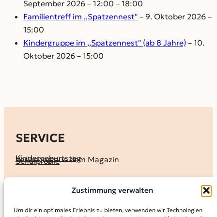
September 2026 – 12:00 – 18:00
Familientreff im ,,Spatzennest"
– 9. Oktober 2026 –
15:00
Kindergruppe im ,,Spatzennest" (ab 8 Jahre)
– 10.
Oktober 2026 – 15:00
SERVICE
Kindergeburtstag
Verlosung aus dem Magazin
Schulprofile
KALENDER
Zustimmung verwalten
Ferienprogramme
Termine melden
Terminkalender
Um dir ein optimales Erlebnis zu bieten, verwenden wir Technologien