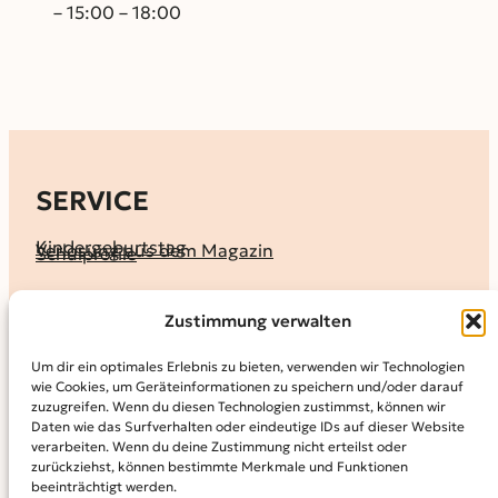
– 15:00 – 18:00
SERVICE
Kindergeburtstag
Verlosung aus dem Magazin
Schulprofile
KALENDER
Zustimmung verwalten
Ferienprogramme
Termine melden
Terminkalender
Um dir ein optimales Erlebnis zu bieten, verwenden wir Technologien
wie Cookies, um Geräteinformationen zu speichern und/oder darauf
MAGAZIN
zuzugreifen. Wenn du diesen Technologien zustimmst, können wir
Daten wie das Surfverhalten oder eindeutige IDs auf dieser Website
KidS-Ausgaben online lesen
Abonnement
verarbeiten. Wenn du deine Zustimmung nicht erteilst oder
Archiv
zurückziehst, können bestimmte Merkmale und Funktionen
beeinträchtigt werden.