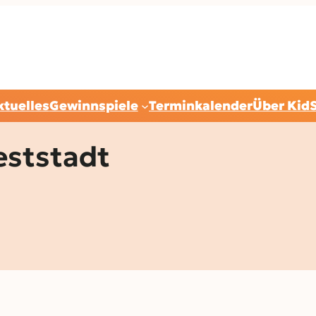
ktuelles
Gewinnspiele
Terminkalender
Über Kid
eststadt