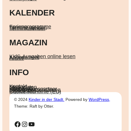
KALENDER
Ferienprogramme
Termine melden
Terminkalender
MAGAZIN
KidS-Ausgaben online lesen
Abonnement
Archiv
INFO
Kontakt
Mediadaten
Über KidS
Kooperationspartner
Datenschutz­erklärung
Impressum
Cookie-Richtlinie (EU)
© 2024
Kinder in der Stadt.
Powered by
WordPress,
Theme: Raft by Otter.
Facebook
Instagram
YouTube