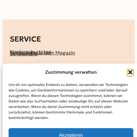
SERVICE
Kindergeburtstag
Verlosung aus dem Magazin
Schulprofile
KALENDER
Zustimmung verwalten
Ferienprogramme
Termine melden
Terminkalender
Um dir ein optimales Erlebnis zu bieten, verwenden wir Technologien
wie Cookies, um Geräteinformationen zu speichern und/oder darauf
MAGAZIN
zuzugreifen. Wenn du diesen Technologien zustimmst, können wir
Daten wie das Surfverhalten oder eindeutige IDs auf dieser Website
KidS-Ausgaben online lesen
Abonnement
verarbeiten. Wenn du deine Zustimmung nicht erteilst oder
Archiv
zurückziehst, können bestimmte Merkmale und Funktionen
beeinträchtigt werden.
INFO
Kontakt
Mediadaten
Über KidS
Akzeptieren
Kooperationspartner