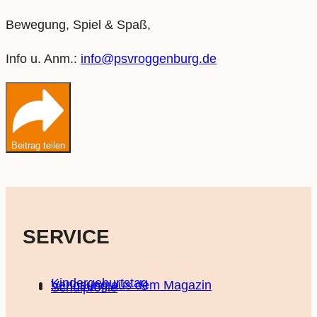
Bewegung, Spiel & Spaß,
Info u. Anm.:
info@psvroggenburg.de
Beitrag teilen
SERVICE
Kindergeburtstag
Verlosung aus dem Magazin
Schulprofile