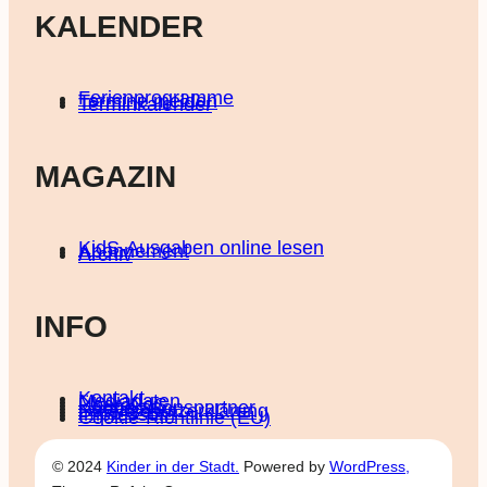
KALENDER
Ferienprogramme
Termine melden
Terminkalender
MAGAZIN
KidS-Ausgaben online lesen
Abonnement
Archiv
INFO
Kontakt
Mediadaten
Über KidS
Kooperationspartner
Datenschutz­erklärung
Impressum
Cookie-Richtlinie (EU)
© 2024
Kinder in der Stadt.
Powered by
WordPress,