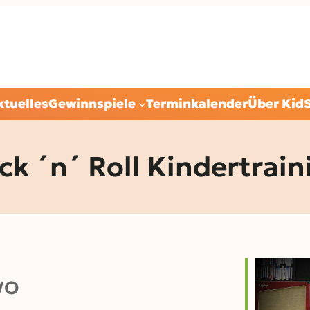
ktuelles
Gewinnspiele
Terminkalender
Über Kid
ck ´n´ Roll Kindertrain
WO