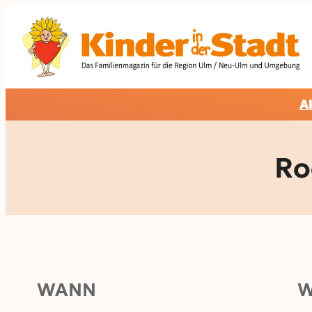
Zum
Inhalt
springen
A
Ro
WANN