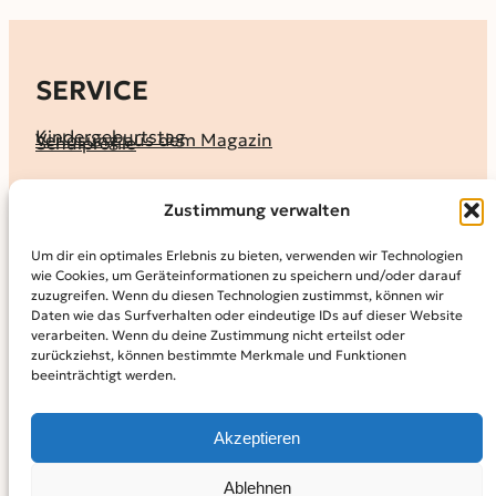
SERVICE
Kindergeburtstag
Verlosung aus dem Magazin
Schulprofile
KALENDER
Zustimmung verwalten
Ferienprogramme
Termine melden
Terminkalender
Um dir ein optimales Erlebnis zu bieten, verwenden wir Technologien
wie Cookies, um Geräteinformationen zu speichern und/oder darauf
MAGAZIN
zuzugreifen. Wenn du diesen Technologien zustimmst, können wir
Daten wie das Surfverhalten oder eindeutige IDs auf dieser Website
KidS-Ausgaben online lesen
Abonnement
verarbeiten. Wenn du deine Zustimmung nicht erteilst oder
Archiv
zurückziehst, können bestimmte Merkmale und Funktionen
beeinträchtigt werden.
INFO
Kontakt
Mediadaten
Über KidS
Akzeptieren
Kooperationspartner
Datenschutz­erklärung
Impressum
Cookie-Richtlinie (EU)
© 2024
Kinder in der Stadt.
Powered by
WordPress,
Theme:
Ablehnen