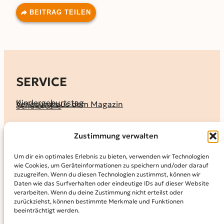
BEITRAG TEILEN
SERVICE
Kindergeburtstag
Verlosung aus dem Magazin
Schulprofile
KALENDER
Zustimmung verwalten
Ferienprogramme
Termine melden
Terminkalender
Um dir ein optimales Erlebnis zu bieten, verwenden wir Technologien
wie Cookies, um Geräteinformationen zu speichern und/oder darauf
MAGAZIN
zuzugreifen. Wenn du diesen Technologien zustimmst, können wir
Daten wie das Surfverhalten oder eindeutige IDs auf dieser Website
KidS-Ausgaben online lesen
Abonnement
verarbeiten. Wenn du deine Zustimmung nicht erteilst oder
Archiv
zurückziehst, können bestimmte Merkmale und Funktionen
beeinträchtigt werden.
INFO