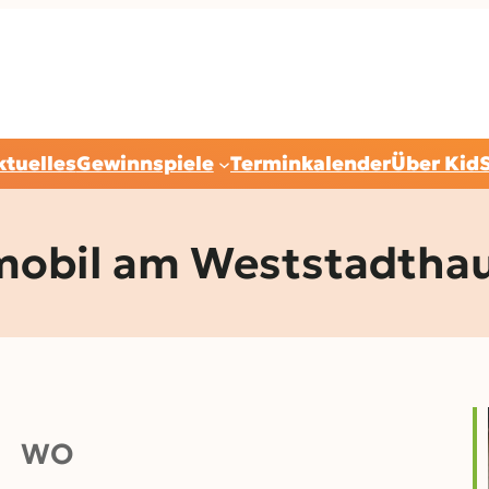
ktuelles
Gewinnspiele
Terminkalender
Über Kid
mobil am Weststadtha
WO