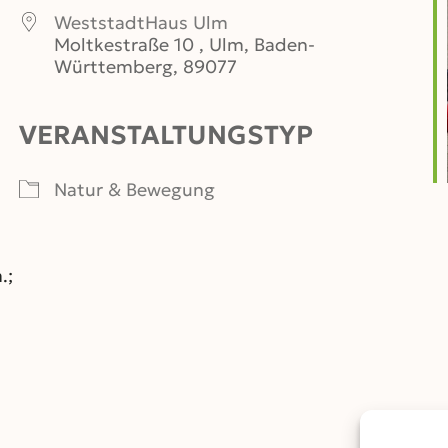
WeststadtHaus Ulm
Moltkestraße 10 , Ulm, Baden-
Württemberg, 89077
VERANSTALTUNGSTYP
er
iCalendar
Office 365
Natur & Bewegung
.;