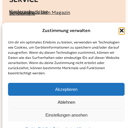
Kindergeburtstag
Verlosung aus dem Magazin
Schulprofile
KALENDER
Zustimmung verwalten
Ferienprogramme
Termine melden
Terminkalender
Um dir ein optimales Erlebnis zu bieten, verwenden wir Technologien
wie Cookies, um Geräteinformationen zu speichern und/oder darauf
MAGAZIN
zuzugreifen. Wenn du diesen Technologien zustimmst, können wir
Daten wie das Surfverhalten oder eindeutige IDs auf dieser Website
KidS-Ausgaben online lesen
Abonnement
verarbeiten. Wenn du deine Zustimmung nicht erteilst oder
Archiv
zurückziehst, können bestimmte Merkmale und Funktionen
beeinträchtigt werden.
INFO
Kontakt
Mediadaten
Über KidS
Akzeptieren
Kooperationspartner
Datenschutz­erklärung
Impressum
Cookie-Richtlinie (EU)
© 2024
Kinder in der Stadt.
Powered by
WordPress,
Theme:
Ablehnen
Raft by Otter.
Einstellungen ansehen
Facebook
Instagram
YouTube